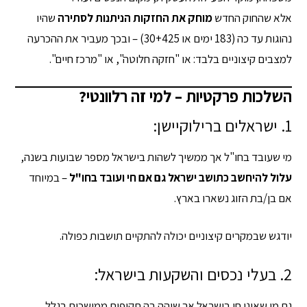
אלא שהחוק החדש
מוחק את החזקות הניתנות לסתירה
שהיו
נהוגות עד כה (183 ימים או 30+425) – ובכך מעביר את ההכרעה
למצבים קיצוניים בלבד: או "חזקה חלוטה", או "מרכז חיים".
השלכות פרקטיות – למי זה רלוונטי?
1. ישראלים ברילוקיישן:
מי שעובד בחו"ל אך ממשיך לשהות בישראל מספר שבועות בשנה,
עלול להיחשב כתושב ישראל גם אם חי ועובד בחו"ל
– במיוחד
אם בן/בת הזוג נשארו בארץ.
יודגש שבמקרים קיצוניים יכולה להתקיים תושבות כפולה.
2. בעלי נכסים והשקעות בישראל:
גם מי שאינו חי בישראל אך שוהה בה תקופות ממושכות בגלל