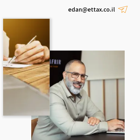
edan@ettax.co.il